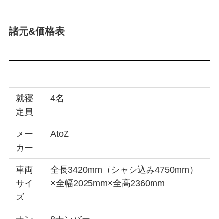
諸元&価格表
就寝
4名
定員
メー
AtoZ
カー
車両
全長3420mm（シャシ込み4750mm）
サイ
×全幅2025mm×全高2360mm
ズ
ナン
8ナンバー